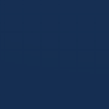
淘汰賽焦點內容，或比較不同會員禮遇時，都能在同一個入口
迅速展開。
更快到達核心頁面
將官方開戶、會員特權、賽事內容與支援資源以清晰層次呈
現，減少來回搜尋時間。
更專注於重要內容
以淘汰賽分析、最新資訊與直播場景為主，符合賽事期間高頻
需求。
會員服務更具辨識度
將尊享禮遇與專屬支援集中說明，讓高端用戶更容易評估是否