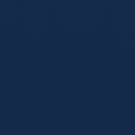
當您希望比較平台能提供哪些高端服務與專屬禮遇時，這裡是
最直接的參考入口，幫助您快速評估會員價值。
探索會員禮遇
最新資訊
世界盃焦點內容與最新更新
透過最新文章掌握賽事走勢、重點場次與會員關注議題，先完
成內容理解，再依需求前往直播、分析或官方入口。
查看全部資訊