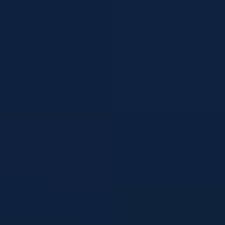
賽事分析與投資策略
2026-06-28 15:50:54
亞洲盤口進階教學：大額玩家在世界盃期間的避險
與對沖策略
探討大額玩家如何利用亞洲盤口消除平局干擾，並於世界盃淘
汰賽階段運用科學對沖（Hedging）與凱利公式，實現理性的
風險控制與資金管理。
閱讀內容