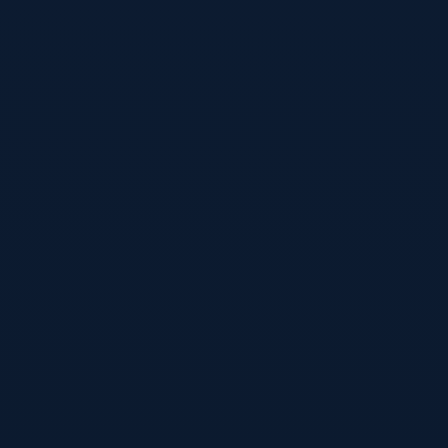
服務內容，建議先查看會員特權、私人直播與淘汰賽分析，建
立更完整的使用方向。
進入官方開戶入口
先了解會員特權
2026世界盃香港VIP專屬平台，聚焦高端體驗、尊享禮遇與全
天候專屬支援。
SJB2026 VIP Services Limited
CR-20269988
24/7 VIP Support