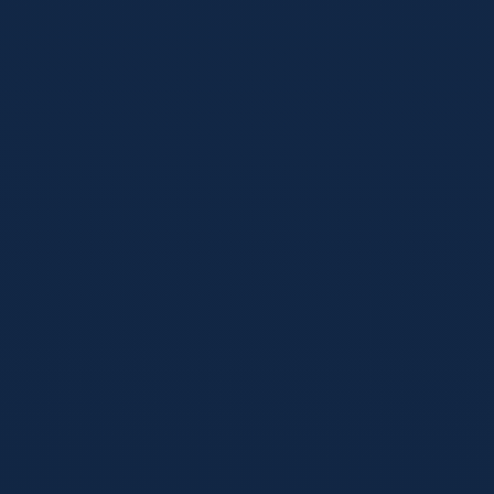
賽事分析與投資策略
2026-07-01 13:36:07
滾球投注（走地）高階技巧：如何利用無延遲直播
捕捉世界盃黃金賠率
探討如何將世界盃實時直播與即時滾球盤口緊密結合。本文為
香港VIP玩家傳授高階走地技巧，通過觀察陣型調整、體能下
滑及進攻節奏，在賠率窗口關閉前搶先決策。