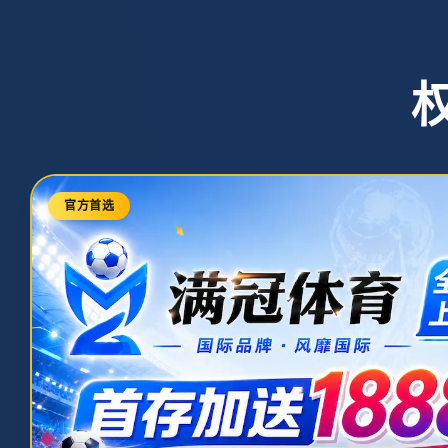
首頁
官方開戶
VIP投注計劃
私人直播
淘汰賽預測
會員特權
更多
官方開戶
立即尊享