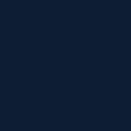
瀏覽分類
資金安全與VIP服務
1
瀏覽分類
数据分析
1
瀏覽分類